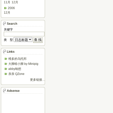
11月
12月
2006
12月
Search
关键字
类 型
Links
维多的乌托邦
大脚啃小脚 by Minipig
abby响想
亲亲 QZone
更多链接…
Adsense