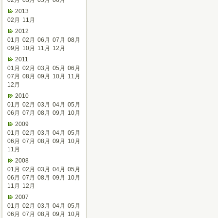
02月
03月
05月
06月
2013
02月
11月
2012
01月
02月
06月
07月
08月
09月
10月
11月
12月
2011
01月
02月
03月
05月
06月
07月
08月
09月
10月
11月
12月
2010
01月
02月
03月
04月
05月
06月
07月
08月
09月
10月
2009
01月
02月
03月
04月
05月
06月
07月
08月
09月
10月
11月
2008
01月
02月
03月
04月
05月
06月
07月
08月
09月
10月
11月
12月
2007
01月
02月
03月
04月
05月
06月
07月
08月
09月
10月