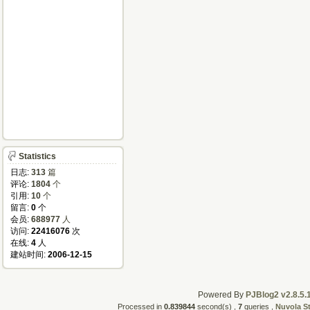
Statistics
日志:
313
篇
评论:
1804
个
引用:
10
个
留言:
0
个
会员:
688977
人
访问:
22416076
次
在线:
4
人
建站时间:
2006-12-15
Powered By
PJBlog2 v2.8.5.
Processed in
0.839844
second(s) ,
7
queries ,
Nuvola S