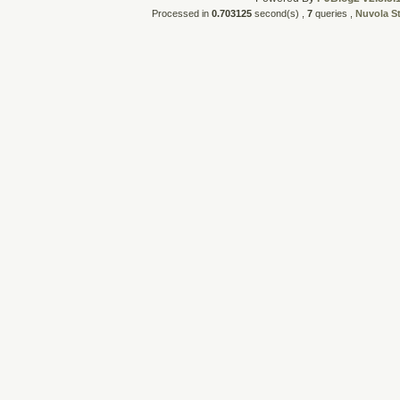
Processed in
0.703125
second(s) ,
7
queries ,
Nuvola S