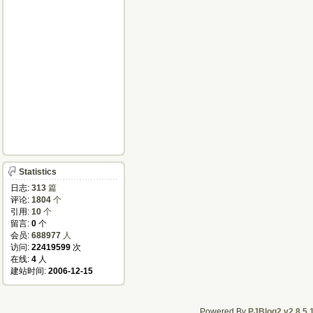
Statistics
日志:
313
篇
评论:
1804
个
引用:
10
个
留言:
0
个
会员:
688977
人
访问:
22419599
次
在线:
4
人
建站时间:
2006-12-15
Powered By
PJBlog2 v2.8.5.