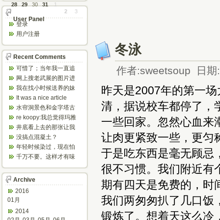
28
29
30
31
1
2
3
User Panel
登录
用户注册
冬泳
Recent Comments
可惜了；当年我一直追
作者:sweetsoup 日期:2
着这个，看博主夫妇一
网上搜老武展的图片进
步步在多伦...
来了，一晃是你十年前
昨天是2007年的第一
我在找小时候送养的妹
的帖子，时...
妹，有人QQ找我说找到
It was a nice article
清，据说校车都停了，
了匹配的...
and...
水帘洞景色和金字塔古
迹都不错。
re koopy:我总觉得玛雅
一些回家。忽然心血来
人见过外星人。不然哪...
井底看上去的那张让我
让肉更紧致一些，更匀
想起了蝙蝠侠。。下棋
没搞点混凝土？
那张会不会...
年轻时候染过，现在怕
于是吃东西是毫无顾忌
伤头发不敢染了。不过
千万不要。这样才有味
以后要是回...
道，中西合壁的味道和
很不习惯。我们附近有
气场。
Archive
期有四天是免费的，时间
2016
我们两匆匆扒了几口饭
01月
2014
锻炼了。想着天这么冷