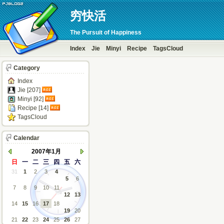
穷快活
The Pursuit of Happiness
Index
Jie
Minyi
Recipe
TagsCloud
Category
Index
Jie [207]
Minyi [92]
Recipe [14]
TagsCloud
Calendar
2007年1月
日
一
二
三
四
五
六
31
1
2
3
4
5
6
7
8
9
10
11
12
13
14
15
16
17
18
19
20
21
22
23
24
25
26
27