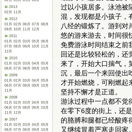
02月
03月
05月
06月
过以小孩居多。泳池被
2013
02月
11月
混，发现都是小孩子，
2012
01月
02月
06月
07月
08月
八经的锻炼了。游到对
09月
10月
11月
12月
悠的游来游去，时间很
2011
01月
02月
03月
05月
06月
免费游泳时间结束之前
07月
08月
09月
10月
11月
12月
回还是比较轻松的，还
2010
来了，开始大口揣气，
01月
02月
03月
04月
05月
06月
07月
08月
09月
10月
沉，最后一个来回使出
2009
01月
02月
03月
04月
05月
才开始燃烧，可刚燃起
06月
07月
08月
09月
10月
坚持不懈才是正道。
11月
2008
游泳过程中一点都不觉
01月
02月
03月
04月
05月
06月
07月
08月
09月
10月
在零下6度的街上，还
11月
12月
的胳膊和腿都已经酸疼
2007
01月
02月
03月
04月
05月
又继续冒着严寒走回家
06月
07月
08月
09月
10月