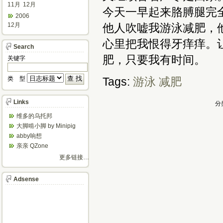
11月
12月
今天一早起来胳膊腿完
2006
12月
他人吹嘘我游泳减肥，
心里把我恨得牙痒痒。
Search
肥，只要我有时间。
关键字
类 型
Tags:
游泳 减肥
Links
分
维多的乌托邦
大脚啃小脚 by Minipig
abby响想
亲亲 QZone
更多链接…
Adsense