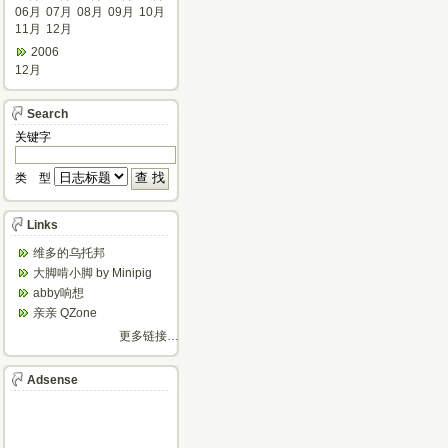
06月
07月
08月
09月
10月
11月
12月
2006
12月
Search
关键字
类 型
Links
维多的乌托邦
大脚啃小脚 by Minipig
abby响想
亲亲 QZone
更多链接…
Adsense