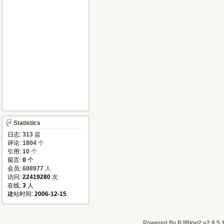
Statistics
日志:
313
篇
评论:
1804
个
引用:
10
个
留言:
0
个
会员:
688977
人
访问:
22419280
次
在线:
3
人
建站时间:
2006-12-15
Powered By
PJBlog2 v2.8.5.