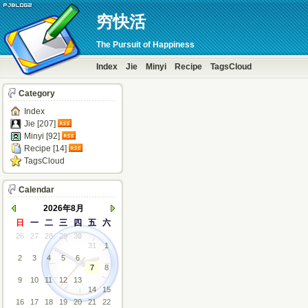
穷快活
The Pursuit of Happiness
Index
Jie
Minyi
Recipe
TagsCloud
Category
Index
Jie [207]
Minyi [92]
Recipe [14]
TagsCloud
Calendar
2026年8月
日
一
二
三
四
五
六
26
27
28
29
30
31
1
2
3
4
5
6
7
8
9
10
11
12
13
14
15
16
17
18
19
20
21
22