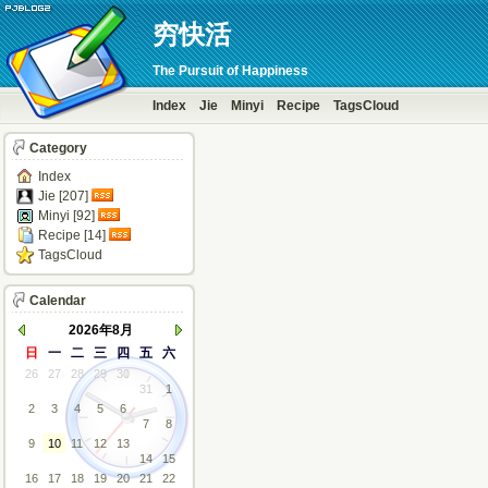
穷快活
The Pursuit of Happiness
Index
Jie
Minyi
Recipe
TagsCloud
Category
Index
Jie [207]
Minyi [92]
Recipe [14]
TagsCloud
Calendar
2026年8月
日
一
二
三
四
五
六
26
27
28
29
30
31
1
2
3
4
5
6
7
8
9
10
11
12
13
14
15
16
17
18
19
20
21
22