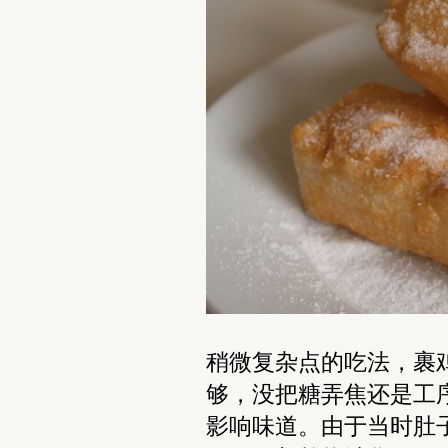
稍微复杂点的吃法，裹鸡
够，没把糖弄焦还是工
影响味道。由于当时肚