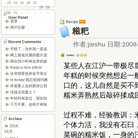
23
24
25
26
27
28
29
30
31
1
2
3
4
5
User Panel
登录
Recipe
用户注册
糍粑
Recent Comments
作者:jieshu 日期:2008-
可惜了；当年我一直追
着这个，看博主夫妇一
网上搜老武展的图片进
步步在多伦...
来了，一晃是你十年前
我在找小时候送养的妹
某些人在江沪一带极尽
的帖子，时...
妹，有人QQ找我说找到
It was a nice article
了匹配的...
and...
水帘洞景色和金字塔古
年糕的时候突然想起一
迹都不错。
re koopy:我总觉得玛雅
口的，这儿自然是买不
人见过外星人。不然哪...
井底看上去的那张让我
想起了蝙蝠侠。。下棋
没搞点混凝土？
糯米弄熟然后敲碎揉成
那张会不会...
年轻时候染过，现在怕
伤头发不敢染了。不过
千万不要。这样才有味
以后要是回...
道，中西合壁的味道和
过程不难，经验教训：
气场。
Archive
个体力活，我没有石臼
2016
01月
菜碗的糯米饭，一身的