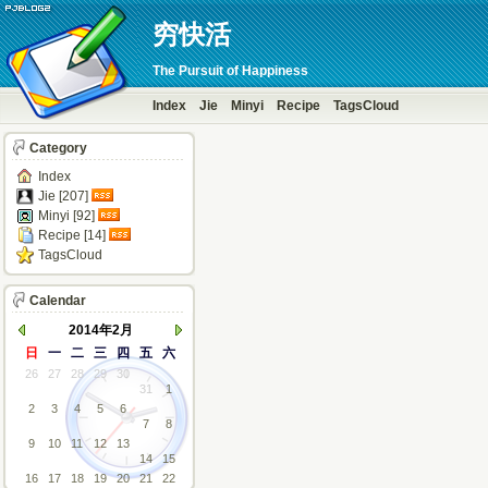
穷快活
The Pursuit of Happiness
Index
Jie
Minyi
Recipe
TagsCloud
Category
Index
Jie [207]
Minyi [92]
Recipe [14]
TagsCloud
Calendar
2014年2月
日
一
二
三
四
五
六
26
27
28
29
30
31
1
2
3
4
5
6
7
8
9
10
11
12
13
14
15
16
17
18
19
20
21
22