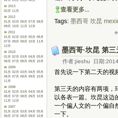
02月
03月
05月
06月
2013
查看更多...
02月
11月
2012
Tags:
墨西哥
坎昆
mexi
01月
02月
06月
07月
08月
09月
10月
11月
12月
2011
分
01月
02月
03月
05月
06月
07月
08月
09月
10月
11月
12月
墨西哥·坎昆 第三天
2010
01月
02月
03月
04月
05月
作者:jieshu 日期:2014
06月
07月
08月
09月
10月
2009
首先说一下第二天的视
01月
02月
03月
04月
05月
06月
07月
08月
09月
10月
11月
2008
第三天的内容有两项，玛雅
01月
02月
03月
04月
05月
以各表一篇。坎昆这边
06月
07月
08月
09月
10月
11月
12月
一个偏人文的一个偏自
2007
01月
02月
03月
04月
05月
一下。
06月
07月
08月
09月
10月