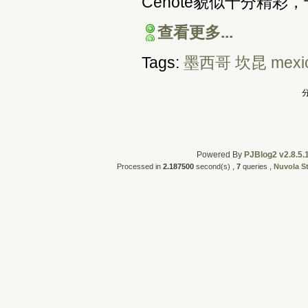
Cenote貌似十分精
查看更多...
Tags:
墨西哥
坎昆
mexi
分
Powered By
PJBlog2 v2.8.5.
Processed in
2.187500
second(s) ,
7
queries ,
Nuvola S