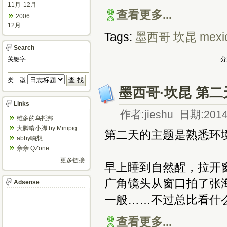
11月
12月
查看更多...
2006
12月
Tags:
墨西哥
坎昆
mexi
Search
关键字
分
类 型
墨西哥·坎昆 第二
Links
作者:jieshu 日期:2014
维多的乌托邦
大脚啃小脚 by Minipig
第二天的主题是熟悉环
abby响想
亲亲 QZone
更多链接…
早上睡到自然醒，拉开窗
广角镜头从窗口拍了张
Adsense
一般……不过总比看什
查看更多...