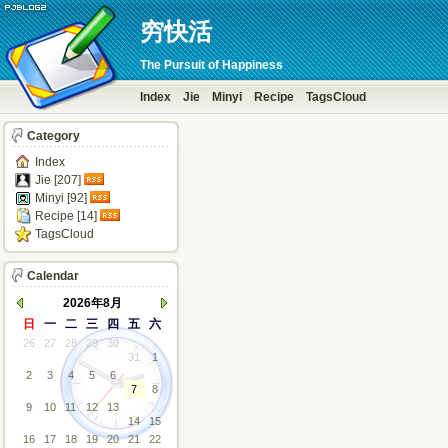
穷快活
The Pursuit of Happiness
Index
Jie
Minyi
Recipe
TagsCloud
Category
Index
Jie [207]
Minyi [92]
Recipe [14]
TagsCloud
Calendar
2026年8月
日
一
二
三
四
五
六
26
27
28
29
30
31
1
2
3
4
5
6
7
8
9
10
11
12
13
14
15
16
17
18
19
20
21
22