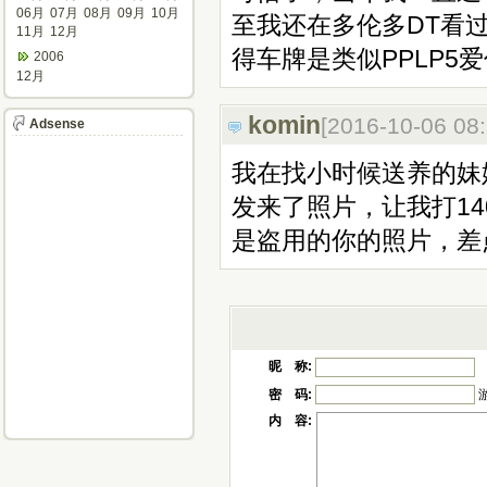
06月
07月
08月
09月
10月
至我还在多伦多DT看
11月
12月
得车牌是类似PPLP5
2006
12月
komin
[2016-10-06 08
Adsense
我在找小时候送养的妹
发来了照片，让我打1
是盗用的你的照片，差
昵 称:
密 码:
内 容: