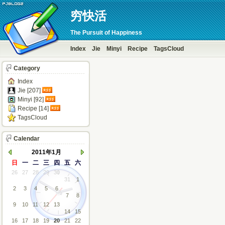
穷快活
The Pursuit of Happiness
Index
Jie
Minyi
Recipe
TagsCloud
Category
Index
Jie [207]
Minyi [92]
Recipe [14]
TagsCloud
Calendar
2011年1月
日
一
二
三
四
五
六
26
27
28
29
30
31
1
2
3
4
5
6
7
8
9
10
11
12
13
14
15
16
17
18
19
20
21
22