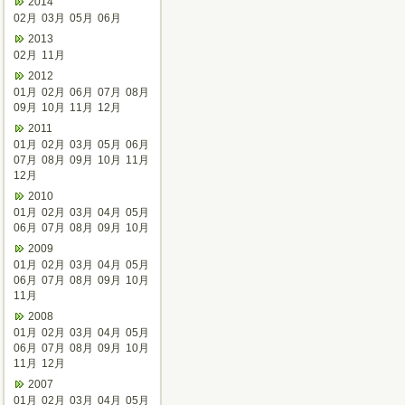
2014
02月
03月
05月
06月
2013
02月
11月
2012
01月
02月
06月
07月
08月
09月
10月
11月
12月
2011
01月
02月
03月
05月
06月
07月
08月
09月
10月
11月
12月
2010
01月
02月
03月
04月
05月
06月
07月
08月
09月
10月
2009
01月
02月
03月
04月
05月
06月
07月
08月
09月
10月
11月
2008
01月
02月
03月
04月
05月
06月
07月
08月
09月
10月
11月
12月
2007
01月
02月
03月
04月
05月