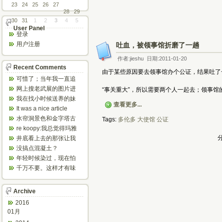
23
24
25
26
27
28
29
30
31
1
2
3
4
5
User Panel
登录
用户注册
吐血，被领事馆折磨了一趟
作者:jieshu 日期:2011-01-20
Recent Comments
由于某些原因要去领事馆办个公证，结果吐了
可惜了；当年我一直追
着这个，看博主夫妇一
网上搜老武展的图片进
“事关重大”，所以需要两个人一起去；领事
步步在多伦...
来了，一晃是你十年前
我在找小时候送养的妹
的帖子，时...
查看更多...
妹，有人QQ找我说找到
It was a nice article
了匹配的...
and...
水帘洞景色和金字塔古
Tags:
多伦多
大使馆
公证
迹都不错。
re koopy:我总觉得玛雅
人见过外星人。不然哪...
分
井底看上去的那张让我
想起了蝙蝠侠。。下棋
没搞点混凝土？
那张会不会...
年轻时候染过，现在怕
伤头发不敢染了。不过
千万不要。这样才有味
以后要是回...
道，中西合壁的味道和
气场。
Archive
2016
01月