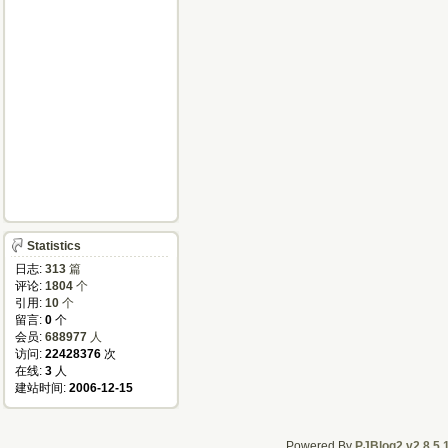
Statistics
日志:
313
篇
评论:
1804
个
引用:
10
个
留言:
0
个
会员:
688977
人
访问:
22428376
次
在线:
3
人
建站时间:
2006-12-15
Powered By
PJBlog2 v2.8.5.