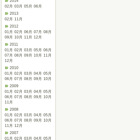
2014
02月
03月
05月
06月
2013
02月
11月
2012
01月
02月
06月
07月
08月
09月
10月
11月
12月
2011
01月
02月
03月
05月
06月
07月
08月
09月
10月
11月
12月
2010
01月
02月
03月
04月
05月
06月
07月
08月
09月
10月
2009
01月
02月
03月
04月
05月
06月
07月
08月
09月
10月
11月
2008
01月
02月
03月
04月
05月
06月
07月
08月
09月
10月
11月
12月
2007
01月
02月
03月
04月
05月