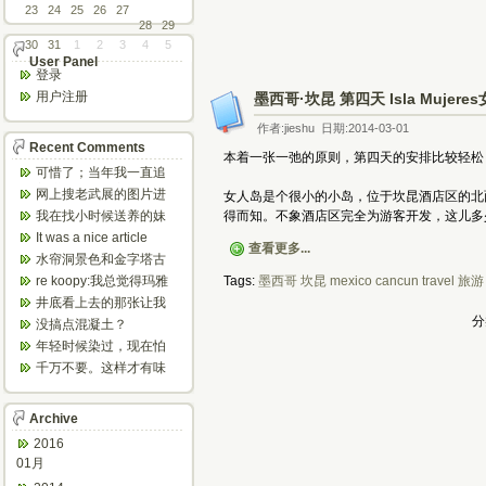
23
24
25
26
27
28
29
30
31
1
2
3
4
5
User Panel
登录
用户注册
墨西哥·坎昆 第四天 Isla Mujere
作者:jieshu 日期:2014-03-01
Recent Comments
本着一张一弛的原则，第四天的安排比较轻松，睡到
可惜了；当年我一直追
着这个，看博主夫妇一
网上搜老武展的图片进
女人岛是个很小的小岛，位于坎昆酒店区的北
步步在多伦...
来了，一晃是你十年前
我在找小时候送养的妹
得而知。不象酒店区完全为游客开发，这儿多
的帖子，时...
妹，有人QQ找我说找到
It was a nice article
查看更多...
了匹配的...
and...
水帘洞景色和金字塔古
迹都不错。
re koopy:我总觉得玛雅
Tags:
墨西哥
坎昆
mexico
cancun
travel
旅游
人见过外星人。不然哪...
井底看上去的那张让我
想起了蝙蝠侠。。下棋
分
没搞点混凝土？
那张会不会...
年轻时候染过，现在怕
伤头发不敢染了。不过
千万不要。这样才有味
以后要是回...
道，中西合壁的味道和
气场。
Archive
2016
01月