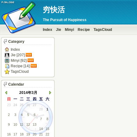
穷快活
The Pursuit of Happiness
Index
Jie
Minyi
Recipe
TagsCloud
Category
Index
Jie [207]
Minyi [92]
Recipe [14]
TagsCloud
Calendar
2014年3月
日
一
二
三
四
五
六
23
24
25
26
27
28
1
2
3
4
5
6
7
8
9
10
11
12
13
14
15
16
17
18
19
20
21
22