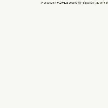
Processed in
0.140625
second(s) ,
5
queries ,
Nuvola S