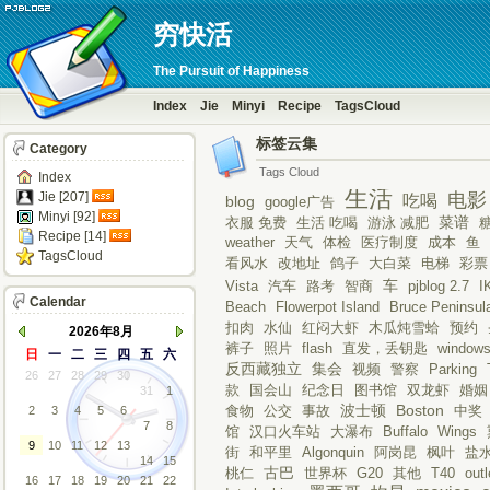
穷快活
The Pursuit of Happiness
Index
Jie
Minyi
Recipe
TagsCloud
标签云集
Category
Tags Cloud
Index
生活
Jie [207]
电影
吃喝
blog
google广告
Minyi [92]
菜谱
衣服 免费
生活 吃喝
游泳 减肥
Recipe [14]
weather
天气
体检
医疗制度
成本
鱼
TagsCloud
看风水
改地址
鸽子
大白菜
电梯
彩票
车
Vista
汽车
路考
智商
pjblog 2.7
I
Calendar
Beach
Flowerpot Island
Bruce Peninsul
扣肉
水仙
红闷大虾
木瓜炖雪蛤
预约
2026年8月
裤子
照片
flash
直发，丢钥匙
window
日
一
二
三
四
五
六
反西藏独立
集会
视频
警察
Parking
26
27
28
29
30
款
国会山
纪念日
图书馆
双龙虾
婚姻
31
1
波士顿
Boston
食物
公交
事故
中奖
2
3
4
5
6
7
8
馆
汉口火车站
大瀑布
Buffalo
Wings
9
10
11
12
13
街
和平里
Algonquin
阿岗昆
枫叶
盐
14
15
古巴
桃仁
世界杯
G20
其他
T40
outl
16
17
18
19
20
21
22