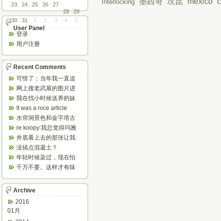
墨西哥
坎昆
mexico
Interlocking
23
24
25
26
27
28
29
30
31
1
2
3
4
5
User Panel
登录
用户注册
Recent Comments
可惜了；当年我一直追
着这个，看博主夫妇一
网上搜老武展的图片进
步步在多伦...
来了，一晃是你十年前
我在找小时候送养的妹
的帖子，时...
妹，有人QQ找我说找到
It was a nice article
了匹配的...
and...
水帘洞景色和金字塔古
迹都不错。
re koopy:我总觉得玛雅
人见过外星人。不然哪...
井底看上去的那张让我
想起了蝙蝠侠。。下棋
没搞点混凝土？
那张会不会...
年轻时候染过，现在怕
伤头发不敢染了。不过
千万不要。这样才有味
以后要是回...
道，中西合壁的味道和
气场。
Archive
2016
01月