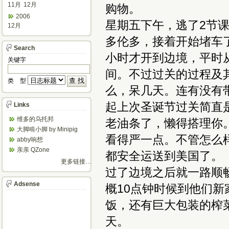
11月
12月
购物。
2006
星期五下午，逃了2节
12月
多伦多，接着开始堵车
Search
小时才开到边境，平时
关键字
间。不过过关的过程及
类 型
么，呆几天。连有没有
起上次圣诞节过关简直
Links
维多的乌托邦
老油条了，懒得搭理你
大脚啃小脚 by Minipig
看得严一点。不管怎么
abby响想
亲亲 QZone
都安全运送到美国了。
更多链接…
过了边境之后就一路顺
Adsense
概10点钟时候到他们
饭，还有巨大包装的榨
天。