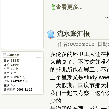
查看更多...
分
流水账汇报
作者:sweetsoup 日期:2
多伦多的环卫工人还在
Statistics
来越臭了。不过这并没
日志:
313
篇
评论:
1804
个
的托儿所也在罢工，不
引用:
10
个
留言:
0
个
上个星期又是study 
会员:
688977
人
访问:
22421011
次
一天假期。国庆节那天根同
在线:
5
人
建站时间:
2006-12-15
我们一起去考察，这个
少的。
先说我的东西，就是一个