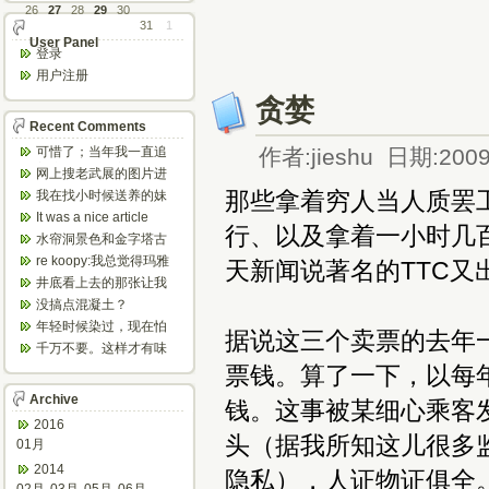
26
27
28
29
30
31
1
User Panel
登录
用户注册
贪婪
Recent Comments
可惜了；当年我一直追
作者:jieshu 日期:2009
着这个，看博主夫妇一
网上搜老武展的图片进
步步在多伦...
来了，一晃是你十年前
那些拿着穷人当人质罢
我在找小时候送养的妹
的帖子，时...
妹，有人QQ找我说找到
It was a nice article
行、以及拿着一小时几
了匹配的...
and...
水帘洞景色和金字塔古
迹都不错。
re koopy:我总觉得玛雅
天新闻说著名的TTC
人见过外星人。不然哪...
井底看上去的那张让我
想起了蝙蝠侠。。下棋
没搞点混凝土？
那张会不会...
年轻时候染过，现在怕
据说这三个卖票的去年一
伤头发不敢染了。不过
千万不要。这样才有味
以后要是回...
道，中西合壁的味道和
票钱。算了一下，以每年
气场。
Archive
钱。这事被某细心乘客
2016
头（据我所知这儿很多
01月
2014
隐私），人证物证俱全。