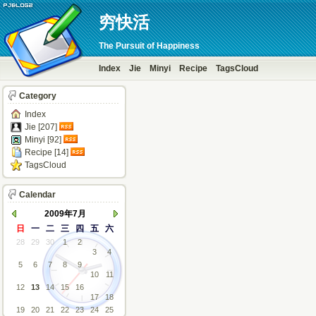
穷快活
The Pursuit of Happiness
Index
Jie
Minyi
Recipe
TagsCloud
Category
Index
Jie [207]
Minyi [92]
Recipe [14]
TagsCloud
Calendar
2009年7月
日
一
二
三
四
五
六
28
29
30
1
2
3
4
5
6
7
8
9
10
11
12
13
14
15
16
17
18
19
20
21
22
23
24
25