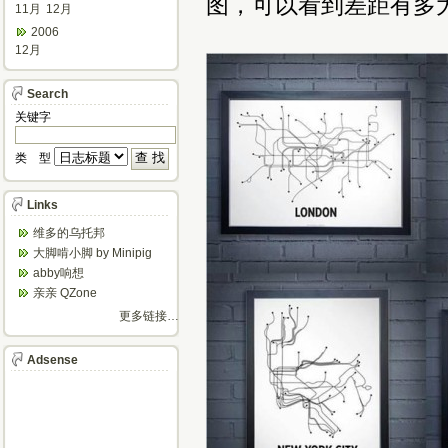
图，可以看到差距有多
11月
12月
2006
12月
Search
关键字
类 型
Links
维多的乌托邦
大脚啃小脚 by Minipig
abby响想
亲亲 QZone
更多链接…
Adsense