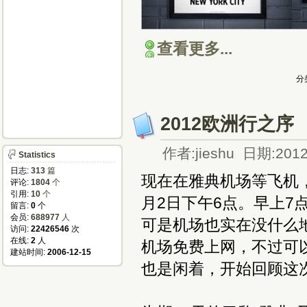
查看更多...
分
2012欧洲行之序
作者:jieshu 日期:2012
Statistics
日志:
313
篇
现在在雅典机场等飞机，
评论:
1804
个
引用:
10
个
月2日下午6点。早上
留言:
0
个
会员:
688977
人
可是机场也实在没什么
访问:
22426546
次
在线:
2
人
机场免费上网，不过可
建站时间:
2006-12-15
也是闲着，开始回顾这