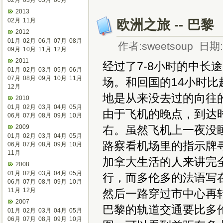
02月
03月
05月
06月
2013
02月
11月
欧洲之旅 -- 巴黎
2012
01月
02月
06月
07月
08月
作者:sweetsoup 日期:2
09月
10月
11月
12月
2011
经过了7-8小时的中长
01月
02月
03月
05月
06月
07月
08月
09月
10月
11月
场。和回国的14小时比
12月
地是从来没去过的向往
2010
01月
02月
03月
04月
05月
由于飞机的晚点，到达
06月
07月
08月
09月
10月
2009
右。虽然飞机上一夜没
01月
02月
03月
04月
05月
路察看机场里的指示牌
06月
07月
08月
09月
10月
11月
加拿大生活的人来讲完
2008
01月
02月
03月
04月
05月
行，而多伦多的法语写
06月
07月
08月
09月
10月
11月
12月
然后一路穿过市中心再
2007
巴黎的轨道交通要比多
01月
02月
03月
04月
05月
06月
07月
08月
09月
10月