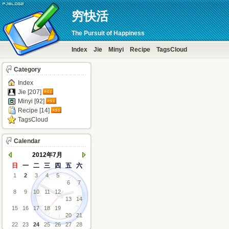
穷快活
The Pursuit of Happiness
Index
Jie
Minyi
Recipe
TagsCloud
Category
Index
Jie [207]
Minyi [92]
Recipe [14]
TagsCloud
Calendar
2012年7月
日
一
二
三
四
五
六
1
2
3
4
5
6
7
8
9
10
11
12
13
14
15
16
17
18
19
20
21
22
23
24
25
26
27
28