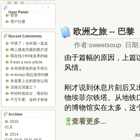
29
30
31
1
2
3
4
User Panel
登录
用户注册
欧洲之旅 -- 巴黎
Recent Comments
可惜了；当年我一直追
作者:sweetsoup 日期:2
着这个，看博主夫妇一
网上搜老武展的图片进
步步在多伦...
来了，一晃是你十年前
由于篇幅的原因，上篇
我在找小时候送养的妹
的帖子，时...
妹，有人QQ找我说找到
It was a nice article
风情。
了匹配的...
and...
水帘洞景色和金字塔古
迹都不错。
re koopy:我总觉得玛雅
人见过外星人。不然哪...
井底看上去的那张让我
刚才说到休息片刻后又
想起了蝙蝠侠。。下棋
没搞点混凝土？
那张会不会...
年轻时候染过，现在怕
物埃菲尔铁塔。从地铁
伤头发不敢染了。不过
千万不要。这样才有味
以后要是回...
道，中西合壁的味道和
的博物馆实在太多，这
气场。
Archive
查看更多...
2016
01月
2014
分