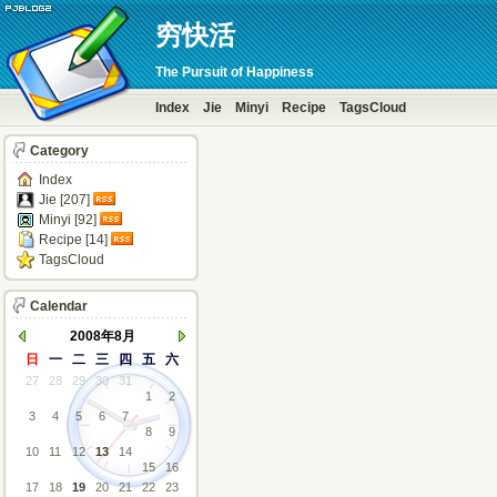
穷快活
The Pursuit of Happiness
Index
Jie
Minyi
Recipe
TagsCloud
Category
Index
Jie [207]
Minyi [92]
Recipe [14]
TagsCloud
Calendar
2008年8月
日
一
二
三
四
五
六
27
28
29
30
31
1
2
3
4
5
6
7
8
9
10
11
12
13
14
15
16
17
18
19
20
21
22
23