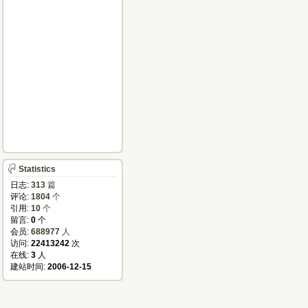
Statistics
日志:
313
篇
评论:
1804
个
引用:
10
个
留言:
0
个
会员:
688977
人
访问:
22413242
次
在线:
3
人
建站时间:
2006-12-15