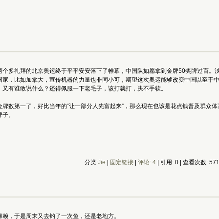
个多礼拜的北京奥运终于平平安安落下了帷幕，中国队如愿拿到金牌50奖牌过百。泱
国家，比如加拿大，宣传机器的力量也非同小可，期望这次奥运能够改变中国以至于
，又有谁敢说什么？还得佩服一下老毛子，该打就打，决不手软。
金牌数第一了，好比当年的“让一部分人先富起来”，那么现在也该是花点钱普及群众
牌子。
分类:
Jie
|
固定链接
|
评论: 4
| 引用: 0 | 查看次数: 57
聊赖，于是周末又去钓了一次鱼，还是老地方。