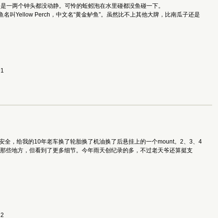
的是一两个钟头都没动静。可怜的蚯蚓泡在水里碰都没鱼碰一下。
ellow Perch，中文名“黄金鲈鱼”。虽然比不上其他大牌，比南瓜子还是
91
，给我的10年老车换了轮胎换了机油换了后悬挂上的一个mount。2、3、4
是那些地方，但看到了更多细节。今年雨天创纪录的多，不过老天爷还算挺支
22