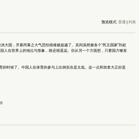
预览模式:
普通
|
列表
泱大国，开幕闭幕之大气恐怕很难被超越了。其间虽然被各个“民主国家”到处
中国人在世界上的地位与形象，路还很遥远。但从另一个方面想，只要国力够发
体育的时候了。中国人在体育的参与上比例实在是太低。这一点和加拿大正好是
10