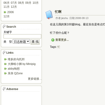
06月
07月
08月
09月
10月
11月
12月
忙啊
2006
12月
作者:jieshu 日期:2008-08-13
在这儿我的第100篇blog。最近实在是有点
Search
关键字
忙了些什么呢？
查看更多...
类 型
Tags:
忙
Links
维多的乌托邦
大脚啃小脚 by Minipig
abby响想
亲亲 QZone
更多链接…
Adsense