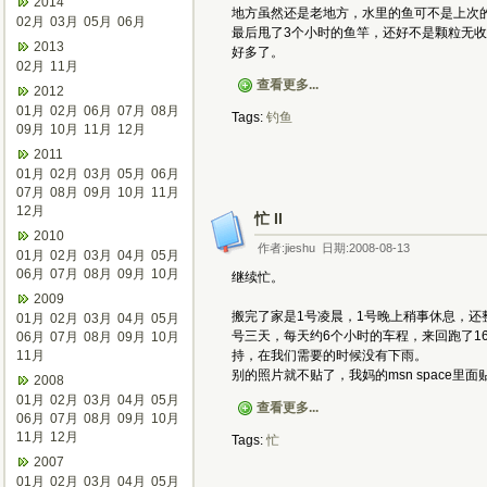
2014
地方虽然还是老地方，水里的鱼可不是上次
02月
03月
05月
06月
最后甩了3个小时的鱼竿，还好不是颗粒无收，
2013
好多了。
02月
11月
查看更多...
2012
01月
02月
06月
07月
08月
Tags:
钓鱼
09月
10月
11月
12月
2011
01月
02月
03月
05月
06月
07月
08月
09月
10月
11月
12月
忙 II
2010
作者:jieshu 日期:2008-08-13
01月
02月
03月
04月
05月
06月
07月
08月
09月
10月
继续忙。
2009
搬完了家是1号凌晨，1号晚上稍事休息，还
01月
02月
03月
04月
05月
号三天，每天约6个小时的车程，来回跑了1
06月
07月
08月
09月
10月
11月
持，在我们需要的时候没有下雨。
别的照片就不贴了，我妈的msn space里
2008
01月
02月
03月
04月
05月
查看更多...
06月
07月
08月
09月
10月
11月
12月
Tags:
忙
2007
01月
02月
03月
04月
05月