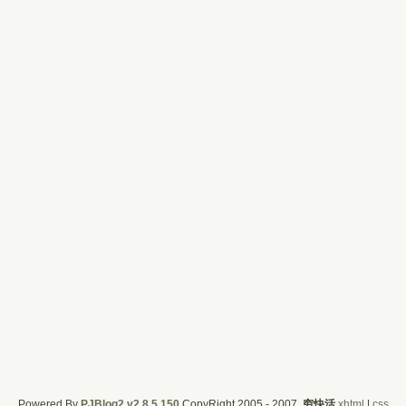
Powered By
PJBlog2 v2.8.5.150
CopyRight 2005 - 2007,
穷快活
xhtml
|
css