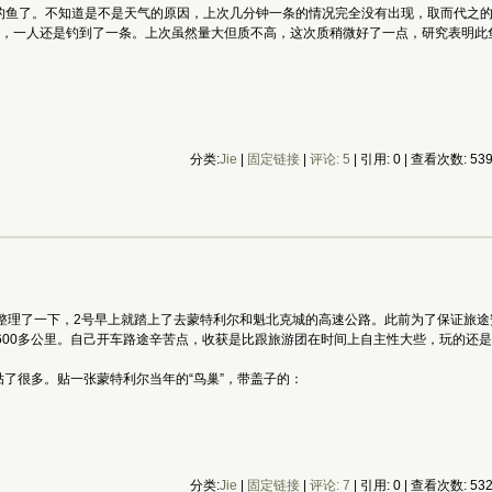
的鱼了。不知道是不是天气的原因，上次几分钟一条的情况完全没有出现，取而代之
一人还是钓到了一条。上次虽然量大但质不高，这次质稍微好了一点，研究表明此鱼名叫Y
分类:
Jie
|
固定链接
|
评论: 5
| 引用: 0 | 查看次数: 53
整理了一下，2号早上就踏上了去蒙特利尔和魁北克城的高速公路。此前为了保证旅途安全
600多公里。自己开车路途辛苦点，收获是比跟旅游团在时间上自主性大些，玩的还
面贴了很多。贴一张蒙特利尔当年的“鸟巢”，带盖子的：
分类:
Jie
|
固定链接
|
评论: 7
| 引用: 0 | 查看次数: 53