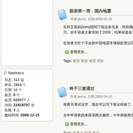
探亲第一周，国内地震
作者:jieshu 日期:2008-05-19
礼拜五爸妈在tmy陪同下抵达多伦多，吃吃
万。好不容易大家等到了2008，结果却是
在加拿大红十字会的中国地震专项捐款里以我
查看更多...
Tags:
探亲
旅游
地震
捐款
Statistics
日志:
313
篇
评论:
1804
个
终于三签通过
引用:
10
个
留言:
0
个
作者:jieshu 日期:2008-04-10
会员:
688977
人
前两天考试没空，现在可以写下签证经验了
访问:
22419707
次
在线:
3
人
建站时间:
2006-12-15
去年申请爸妈来探亲两次被拒，今年再接再
查看更多...