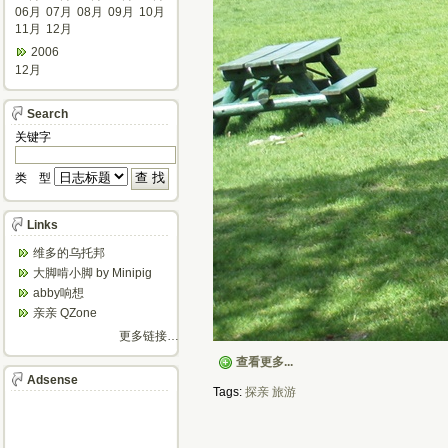
06月
07月
08月
09月
10月
11月
12月
2006
12月
Search
关键字
类 型
Links
维多的乌托邦
大脚啃小脚 by Minipig
abby响想
亲亲 QZone
更多链接…
查看更多...
Adsense
Tags:
探亲
旅游