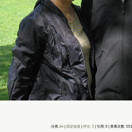
分类:
Jie
|
固定链接
|
评论: 3
| 引用: 0 | 查看次数: 55