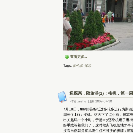
查看更多...
Tags:
多伦多
探亲
迎探亲，陪旅游(1)：接机，第一周
作者:jieshu 日期:2007-07-30
7月18日，tmy的爸爸抵达多伦多进行为
周三(7.18)：接机。这天下了点小雨，很
出关起码一个小时，于是tmy还乘机逛了逛
好手续等着我们了，这时候离飞机落地才半个
接着当然就是接风洗尘必不可少的步骤：吃饭