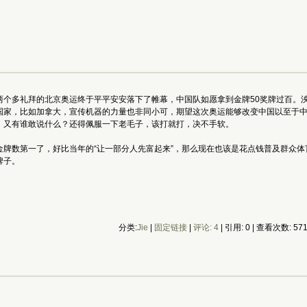
个多礼拜的北京奥运终于平平安安落下了帷幕，中国队如愿拿到金牌50奖牌过百。泱
国家，比如加拿大，宣传机器的力量也非同小可，期望这次奥运能够改变中国以至于
，又有谁敢说什么？还得佩服一下老毛子，该打就打，决不手软。
金牌数第一了，好比当年的“让一部分人先富起来”，那么现在也该是花点钱普及群众
牌子。
分类:
Jie
|
固定链接
|
评论: 4
| 引用: 0 | 查看次数: 57