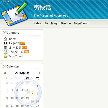
穷快活
The Pursuit of Happiness
Index
Jie
Minyi
Recipe
TagsCloud
Category
Index
Jie [207]
Minyi [92]
Recipe [14]
TagsCloud
Calendar
2026年8月
日
一
二
三
四
五
六
26
27
28
29
30
31
1
2
3
4
5
6
7
8
9
10
11
12
13
14
15
16
17
18
19
20
21
22