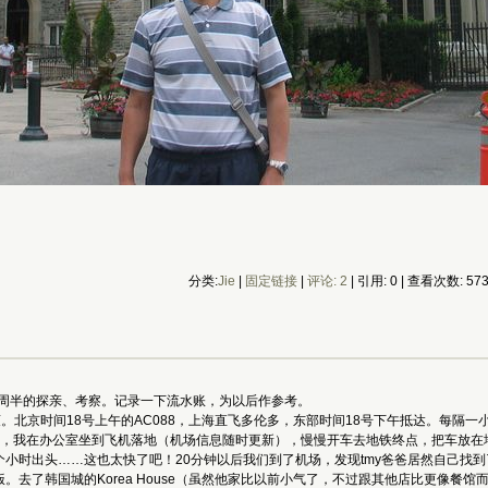
分类:
Jie
|
固定链接
|
评论: 2
| 引用: 0 | 查看次数: 57
期四周半的探亲、考察。记录一下流水账，为以后作参考。
凉爽。北京时间18号上午的AC088，上海直飞多伦多，东部时间18号下午抵达。每隔
街，我在办公室坐到飞机落地（机场信息随时更新），慢慢开车去地铁终点，把车放在地
小时出头……这也太快了吧！20分钟以后我们到了机场，发现tmy爸爸居然自己找
。去了韩国城的Korea House（虽然他家比以前小气了，不过跟其他店比更像餐