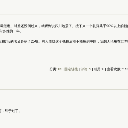
喝喝逛逛。时差还没倒过来，就听到说四川地震了。接下来一个礼拜几乎90%以上的新闻
多灾多难的一年。
和tmy的名义各捐了25块。有人质疑这个钱最后能不能用到中国，我想无论用在世
分类:
Jie
|
固定链接
|
评论: 5
| 引用: 0 | 查看次数: 57
。
厉，终于过了。