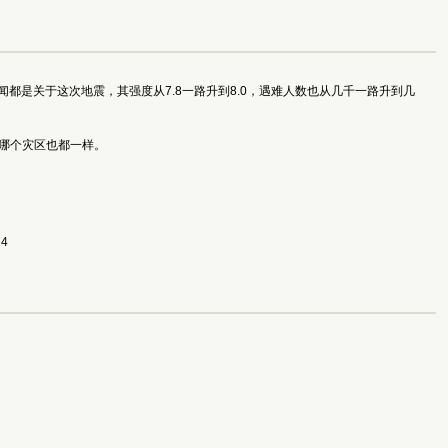
都是关于这次地震，其强度从7.8一路升到8.0，遇难人数也从几千一路升到几
界哪个灾区也都一样。
24