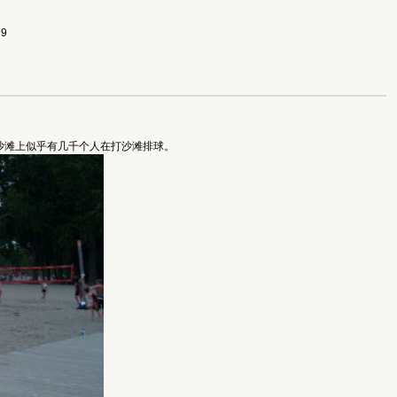
99
的沙滩上似乎有几千个人在打沙滩排球。