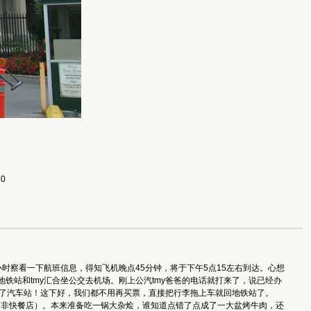
30
一小时察看一下航班信息，得知飞机晚点45分钟，将于下午5点15左右到达。心想
铁站和tmy汇合坐公交去机场。刚上公汽tmy爸爸的电话就打来了，说已经办
到了汽车站！这下好，我们都不用再买票，直接把行李拖上车就回地铁站了。
馆而非快餐店）。本来准备吃一锅大杂烩，谁知道点错了点成了一大盆烤牛肉，还