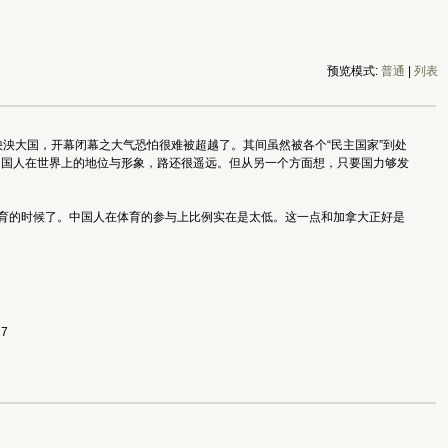
预览模式:
普通
|
列表
泱大国，开幕闭幕之大气恐怕很难被超越了。其间虽然被各个“民主国家”到处
中国人在世界上的地位与形象，路还很遥远。但从另一个方面想，只要国力够发
体育的时候了。中国人在体育的参与上比例实在是太低。这一点和加拿大正好是
17