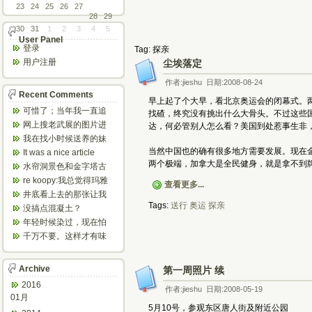
23
24
25
26
27
28
29
30
31
1
2
3
4
5
User Panel
登录
Tag: 探亲
用户注册
尘埃落定
作者:jieshu 日期:2008-08-24
Recent Comments
早上起了个大早，看北京奥运会的闭幕式。两
可惜了；当年我一直追
找碴，终究没有挑出什么大骨头。不过这些
着这个，看博主夫妇一
网上搜老武展的图片进
达，何必管别人怎么看？美国到处惹事生非
步步在多伦...
来了，一晃是你十年前
我在找小时候送养的妹
的帖子，时...
妹，有人QQ找我说找到
当然中国也的确有很多地方需要发展。现在
It was a nice article
了匹配的...
and...
两个极端，加拿大是全民健身，就是拿不到
水帘洞景色和金字塔古
迹都不错。
re koopy:我总觉得玛雅
查看更多...
人见过外星人。不然哪...
井底看上去的那张让我
想起了蝙蝠侠。。下棋
Tags:
送行
奥运
探亲
没搞点混凝土？
那张会不会...
年轻时候染过，现在怕
伤头发不敢染了。不过
千万不要。这样才有味
以后要是回...
道，中西合壁的味道和
气场。
Archive
第一周照片 续
2016
作者:jieshu 日期:2008-05-19
01月
5月10号，参观东区唐人街及附近公园