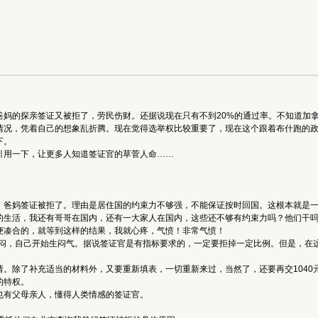
爸妈的探亲签证又被拒了，劳民伤财。还据说现在只有不到20%的通过率。不知道加
情况，凭着自己的想象乱折腾。现在觉得选举权比较重要了，现在这个跟着布什跑的
下。
容引用一下，让更多人知道签证官的草菅人命……
，爸妈签证被拒了。理由是居住国的约束力不够强，不能保证按时回国。这根本就是
的生活，我还有哥哥在国内，还有一大家人在国内，这些还不够有约束力吗？他们干
便凑合的，就等到这样的结果，我就心疼，气愤！非常气愤！
，郁闷，自己开始生闷气。据说签证官是有指标要求的，一定要拒掉一定比例。但是，在
。除了补充适当的材料外，又要重新填表，一切重新来过，当然了，还要再交1040
的特权。
也有父母亲人，懂得人类情感的签证官。