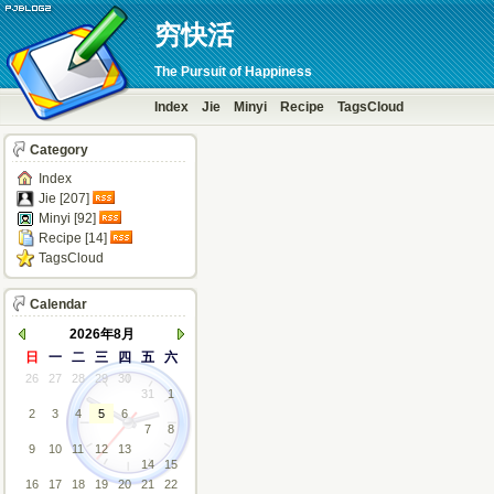
穷快活
The Pursuit of Happiness
Index
Jie
Minyi
Recipe
TagsCloud
Category
Index
Jie [207]
Minyi [92]
Recipe [14]
TagsCloud
Calendar
2026年8月
日
一
二
三
四
五
六
26
27
28
29
30
31
1
2
3
4
5
6
7
8
9
10
11
12
13
14
15
16
17
18
19
20
21
22