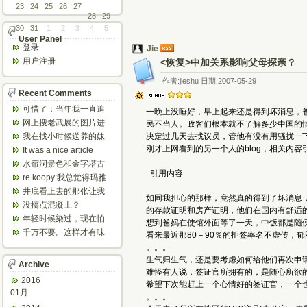
23
24
25
26
27
28
29
30
31
1
2
3
4
5
User Panel
登录
Jie
用户注册
<恢复>中加关系影响父母探亲？
作者:jieshu 日期:2007-05-29
Recent Comments
可惜了；当年我一直追
一晚上没睡好，早上起来还是得到坏消息，
着这个，看博主夫妇一
网上搜老武展的图片进
民不当人。政客们根本就不了解多少中国的
步步在多伦...
来了，一晃是你十年前
我在找小时候送养的妹
决定过几天去找议员，管他有没有用骚扰一
的帖子，时...
妹，有人QQ找我说找到
刚才上网看到的另一个人的blog，相关内
It was a nice article
了匹配的...
and...
水帘洞景色和金字塔古
引用内容
迹都不错。
re koopy:我总觉得玛雅
人见过外星人。不然哪...
井底看上去的那张让我
如同我担心的那样，竟然真的得到了坏消息
想起了蝙蝠侠。。下棋
没搞点混凝土？
的存款证明和房产证明，他们在国内有舒适
那张会不会...
年轻时候染过，现在怕
想到爸妈在使馆外面等了一天，中饭都是随
伤头发不敢染了。不过
千万不要。这样才有味
看来最近那80－90％的拒签率名不虚传
以后要是回...
道，中西合壁的味道和
。。。
气场。
生气归生气，还是要考虑如何给他们再次申请
Archive
难怪有人说，签证官所拥有的，是随心所欲
2016
希望下次能赶上一个心情好的签证官，一个
01月
。。。