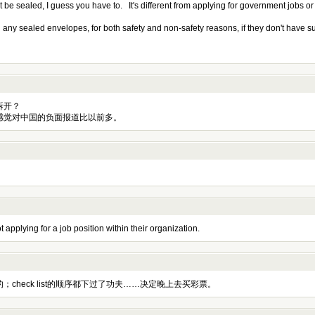
t be sealed, I guess you have to. It's different from applying for government jobs o
 any sealed envelopes, for both safety and non-safety reasons, if they don't have su
拆开？
感觉对中国的负面报道比以前多。
ying for a job position within their organization.
heck list的顺序都下过了功夫……决定晚上去买彩票。