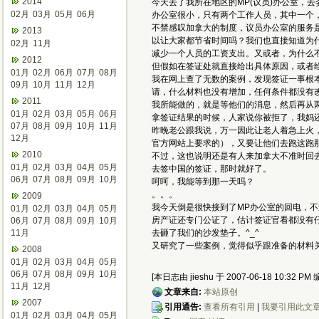
2014
今天去了我所在地区的MP(议员)办公室，
02月
03月
05月
06月
办公室很小，只有两个工作人员，其中一个，
不禁感叹加拿大的制度，议员办公室的服务
2013
以让大家都节省时间吗？我们也直接知道为
02月
11月
减少一个人员的工资支出。又或者，为什么
2012
但假如在签证处就直接给出具体原因，或者
01月
02月
06月
07月
08月
我在网上查了无数的案例，发现签证一事根
09月
10月
11月
12月
请，什么材料也没有增加，任何条件都没有
2011
我所能做的，就是等他们的消息，然后再从
01月
02月
03月
05月
06月
拿签证结果的时候，人家说你被拒了，我妈
07月
08月
09月
10月
11月
昨晚老公跟我说，万一因此让老人着急上火
12月
官方网站上要求的），又要让他们去跑这跑那
2010
不过，这也说明还是有人来加拿大不准时回
01月
02月
03月
04月
05月
去签中国的签证，那时就好了。
06月
07月
08月
09月
10月
呵呵，我能等到那一天吗？
。。。
2009
我今天倒是很快接到了MP办公室的回电，
01月
02月
03月
04月
05月
房产证还专门公证了，估计签证官看都没有
06月
07月
08月
09月
10月
11月
去砸了我们的沙发垫子。^_^
又研究了一些案例，觉得似乎跟准备的材料关系实在是
2008
01月
02月
03月
04月
05月
06月
07月
08月
09月
10月
[本日志由 jieshu 于 2007-06-18 10:32 PM 
11月
12月
文章来自:
本站原创
2007
引用通告:
查看所有引用
|
我要引用此文
01月
02月
03月
04月
05月