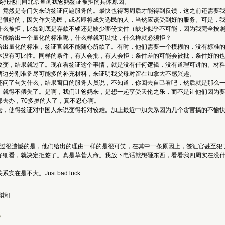
去委托他们向北京查询我爸妈签证被拒的具体原因。
竟然是专门为来访签证问题服务的。最快也得两周后才能得到反馈，这之前还需要我父母
是很好的，因为作为选民，或者即将成为选民的人，当然应该受到好的服务。可是，
什么被拒，比如到底是存款不够还是缺少哪份文件（缺少似乎不可能，因为我完全按
不能给出一个量化的标准呢，什么样就可以批，什么样就必须拒？
给出量化的标准，签证官就不能随心所欲了。有时，他们需要一个模糊的，没有标准
本没有可比性。同样的条件，有人会批，有人会拒；条件差的可能会被批，条件好的
改变，结果就过了。现在看签证这个事情，就是没有任何逻辑，没有道理可讲的。材
两边分别准备尽可能多的补充材料，来证明我父母对留在加拿大不感兴趣。
还问了句为什么，结果窗口的服务人员说，不知道，你回去自己看吧，然后就是那么
，就得不偿失了。是啊，我们让爸妈来，是想一起享受天伦之乐，而不是让他们因为
去办，70多岁的人了，真不忍心啊。
去，使得签证对中国人来说变得相对较难。加上最近中加关系因为几个贪官搞的不愉
不过很遗憾的是，他们给出的理由一样的是很可笑，在其中一条原因上，签证官甚至犯
仔细看，就决定拒签了。真是草菅人命。我放下电话就想砸东西，看看我四周实在没
不大。Just bad luck.
编辑]
章