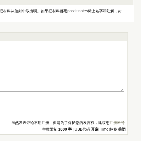
信封中取出啊。如果把材料都用post it notes标上名字和注解，封
虽然发表评论不用注册，但是为了保护您的发言权，建议您
注册帐号
.
字数限制
1000 字
| UBB代码
开启
| [img]标签
关闭