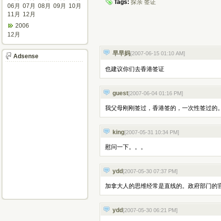
Tags:
探亲
签证
06月
07月
08月
09月
10月
11月
12月
2006
12月
早早妈
[2007-06-15 01:10 AM
]
Adsense
也建议你们去香港签证
guest
[2007-06-04 01:16 PM
]
我父母刚刚签过，香港签的，一次性签过的
king
[2007-05-31 10:34 PM
]
慰问一下。。。
ydd
[2007-05-30 07:37 PM
]
加拿大人的思维经常是直线的。政府部门的
ydd
[2007-05-30 06:21 PM
]