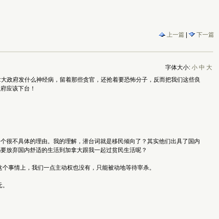
上一篇
|
下一篇
字体大小:
小
中
大
拿大政府发什么神经病，留着那些贪官，还抢着要恐怖分子，反而把我们这些良
政府应该下台！
一个很不具体的理由。我的理解，潜台词就是移民倾向了？其实他们出具了国内
吗要放弃国内舒适的生活到加拿大跟我一起过贫民生活呢？
这个事情上，我们一点主动权也没有，只能被动地等待宰杀。
元。