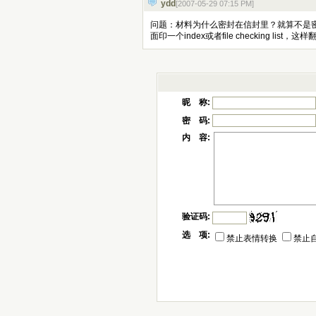
ydd
[2007-05-29 07:15 PM
]
问题：材料为什么密封在信封里？就算不是密封
面印一个index或者file checking li
昵 称:
密 码:
内 容:
验证码:
选 项:
禁止表情转换
禁止