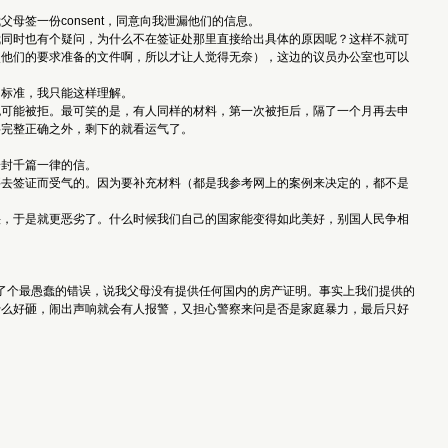
签一份consent，同意向我泄漏他们的信息。
我同时也有个疑问，为什么不在签证处那里直接给出具体的原因呢？这样不就可
照他们的要求准备的文件啊，所以才让人觉得无奈），这边的议员办公室也可以
的标准，我只能这样理解。
也可能被拒。最可笑的是，有人同样的材料，第一次被拒后，隔了一个月再去申
料完整正确之外，剩下的就看运气了。
一封千篇一律的信。
要去签证而受气的。因为要补充材料（都是我参考网上的案例来决定的，都不是
快，于是就更恶劣了。什么时候我们自己的国家能变得如此美好，别国人民争相
了个最愚蠢的错误，说我父母没有提供任何国内的房产证明。事实上我们提供的
什么好砸，闹出声响就会有人报警，又担心警察来问是否是家庭暴力，最后只好