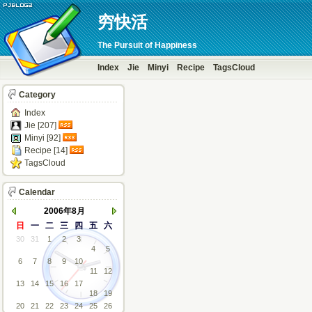
穷快活
The Pursuit of Happiness
Index
Jie
Minyi
Recipe
TagsCloud
Category
Index
Jie [207]
Minyi [92]
Recipe [14]
TagsCloud
Calendar
2006年8月
日
一
二
三
四
五
六
30
31
1
2
3
4
5
6
7
8
9
10
11
12
13
14
15
16
17
18
19
20
21
22
23
24
25
26