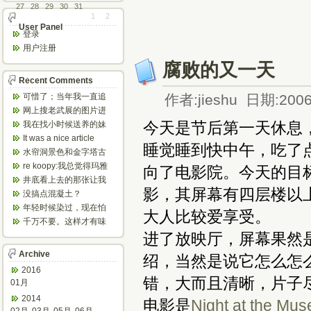
27
28
29
30
31
1
2
User Panel
登录
用户注册
腐败的又一天
Recent Comments
可惜了；当年我一直追
作者:jieshu 日期:2006
着这个，看博主夫妇一
网上搜老武展的图片进
步步在多伦...
来了，一晃是你十年前
今天是节后第一天休息
我在找小时候送养的妹
的帖子，时...
妹，有人QQ找我说找到
It was a nice article
睡觉睡到快中午，吃了
了匹配的...
and...
水帘洞景色和金字塔古
迹都不错。
re koopy:我总觉得玛雅
向了电影院。今天的目标
人见过外星人。不然哪...
井底看上去的那张让我
影，其屏幕有四层楼以
想起了蝙蝠侠。。下棋
没搞点混凝土？
那张会不会...
年轻时候染过，现在怕
大人比较爱享受。
伤头发不敢染了。不过
千万不要。这样才有味
以后要是回...
道，中西合壁的味道和
进了放映厅，屏幕果然是
气场。
Archive
绍，当然是说它怎么怎
2016
错，大而且清晰，片子
01月
2014
电影是
Night at the Mu