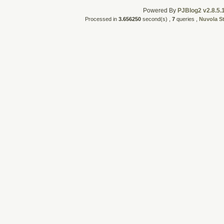
Powered By
PJBlog2 v2.8.5.
Processed in
3.656250
second(s) ,
7
queries ,
Nuvola S