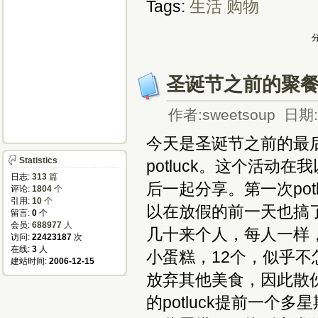
Tags:
生活
购物
分
圣诞节之前的聚
作者:sweetsoup 日期:2
今天是圣诞节之前的最
Statistics
potluck。这个活
日志:
313
篇
后一起分享。第一次pot
评论:
1804
个
引用:
10
个
以在放假的前一天也搞
留言:
0
个
会员:
688977
人
几十来个人，每人一样
访问:
22423187
次
在线:
3
人
小蛋糕，12个，似乎
建站时间:
2006-12-15
放弃其他美食，因此散伙
的potluck提前一