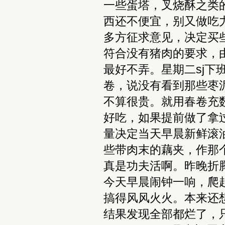
一些蛋塔，叉烧酥之类
西还不便宜，别又做吃
多方征求意见，决定买
符合没有猪肉的要求，
最好不弄。星期二sj
卷，说没有看到那些枣
不算很贵。就用春卷充
好吃，如果提前做了拿过去
量决定当天早晨新鲜滚
些带肉末的藕夹，作那
真是功夫活啊。昨晚折
今天早晨闹钟一响，爬
搞得风风火火。本来还
结果发现全部都烂了，