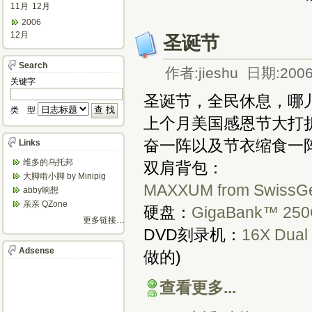
11月
12月
2006
12月
圣诞节
Search
作者:jieshu 日期:2006
关键字
圣诞节，全民休息，哪
类 型
上个月美国感恩节大打
奋一阵以及节衣缩食一
Links
维多的乌托邦
双肩背包：
大脚啃小脚 by Minipig
MAXXUM from SwissGe
abby响想
亲亲 QZone
硬盘：
GigaBank™ 250G
更多链接…
DVD刻录机：
16X Dual
Adsense
做的)
查看更多...