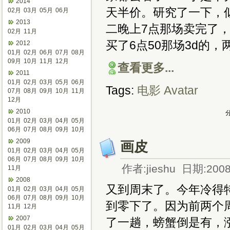
2014
天半价。研究了一下，似乎有
02月
03月
05月
06月
2013
二晚上7点那场卖完了
02月
11月
买了6点50那场3d的，
2012
01月
02月
06月
07月
08月
09月
10月
11月
12月
查看更多...
2011
01月
02月
03月
05月
06月
Tags:
电影
Avatar
07月
08月
09月
10月
11月
12月
2010
分
01月
02月
03月
04月
05月
06月
07月
08月
09月
10月
2009
画皮
01月
02月
03月
04月
05月
06月
07月
08月
09月
10月
作者:jieshu 日期:2008
11月
2008
又到周末了。今年冷得
01月
02月
03月
04月
05月
06月
07月
08月
09月
10月
到零下了。因为前两个
11月
12月
2007
了一趟，螃蟹倒是有，涨
01月
02月
03月
04月
05月