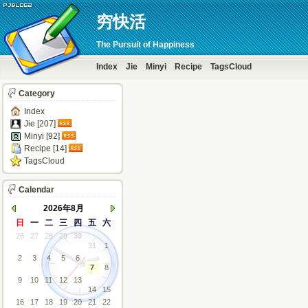
穷快活
The Pursuit of Happiness
Index
Jie
Minyi
Recipe
TagsCloud
Category
Index
Jie [207]
Minyi [92]
Recipe [14]
TagsCloud
Calendar
2026年8月
日
一
二
三
四
五
六
26
27
28
29
30
31
1
2
3
4
5
6
7
8
9
10
11
12
13
14
15
16
17
18
19
20
21
22