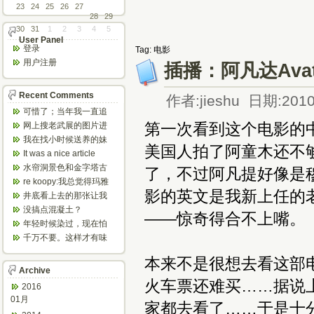
23
24
25
26
27
28
29
30
31
1
2
3
4
5
User Panel
登录
Tag: 电影
用户注册
插播：阿凡达Avata
Recent Comments
作者:jieshu 日期:2010
可惜了；当年我一直追
着这个，看博主夫妇一
第一次看到这个电影的
网上搜老武展的图片进
步步在多伦...
来了，一晃是你十年前
我在找小时候送养的妹
美国人拍了阿童木还不
的帖子，时...
妹，有人QQ找我说找到
It was a nice article
了匹配的...
and...
水帘洞景色和金字塔古
了，不过阿凡提好像是
迹都不错。
re koopy:我总觉得玛雅
影的英文是我新上任的
人见过外星人。不然哪...
井底看上去的那张让我
想起了蝙蝠侠。。下棋
没搞点混凝土？
——惊奇得合不上嘴。
那张会不会...
年轻时候染过，现在怕
伤头发不敢染了。不过
千万不要。这样才有味
以后要是回...
道，中西合壁的味道和
本来不是很想去看这部
气场。
Archive
火车票还难买……据说
2016
01月
家都去看了……于是十