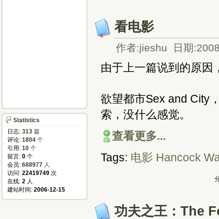
看电影
作者:jieshu 日期:2008
由于上一篇说到的原因
欲望都市Sex and 
索，没什么感觉。
Statistics
日志:
313
篇
查看更多...
评论:
1804
个
引用:
10
个
Tags:
电影
Hancock
Wa
留言:
0
个
会员:
688977
人
访问:
22419749
次
分
在线:
2
人
建站时间:
2006-12-15
功夫之王：The For