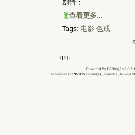
剧情：
查看更多...
Tags:
电影
色戒
分
1
|
2
|
›
Powered By
PJBlog2 v2.8.5.
Processed in
3.953125
second(s) ,
6
queries ,
Nuvola S