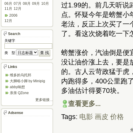
过1.99的。前几天听
06月
07月
08月
09月
10月
11月
12月
点。怀疑今年是螃蟹小年
2006
12月
老法，反正上次买了一
了。看这次烧着吃一下
Search
关键字
螃蟹涨价，汽油倒是便
类 型
没让油价涨上去，要是
Links
的。古人云苛政猛于虎
维多的乌托邦
内跑得多，400公里跑
大脚啃小脚 by Minipig
abby响想
多油估计得要70块。
亲亲 QZone
更多链接…
查看更多...
Adsense
Tags:
电影
画皮
价格
分