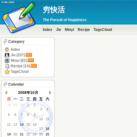
穷快活
The Pursuit of Happiness
Index
Jie
Minyi
Recipe
TagsCloud
Category
Index
Jie [207]
Minyi [92]
Recipe [14]
TagsCloud
Calendar
2008年10月
日
一
二
三
四
五
六
28
29
30
1
2
3
4
5
6
7
8
9
10
11
12
13
14
15
16
17
18
19
20
21
22
23
24
25