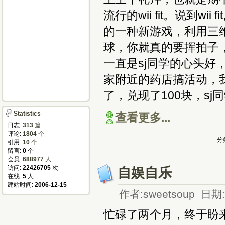
流行的wii fit。说到wi
的一种新游戏，利用三
球，你就真的要挥拍子，
一直是sj同学的心头
家附近的药店搞活动，我
了，兑现了100块，sj
Statistics
查看更多...
日志:
313
篇
评论:
1804
个
分
引用:
10
个
留言:
0
个
会员:
688977
人
访问:
22426705
次
自娱自乐
在线:
5
人
建站时间:
2006-12-15
作者:sweetsoup 日期:2
忙碌了两个月，终于盼来了