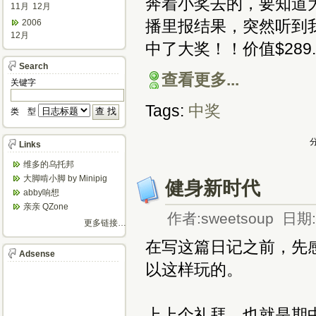
奔着小奖去的，要知道
11月
12月
播里报结果，突然听到
2006
12月
中了大奖！！价值$289
Search
查看更多...
关键字
Tags:
中奖
类 型
分
Links
维多的乌托邦
大脚啃小脚 by Minipig
健身新时代
abby响想
亲亲 QZone
作者:sweetsoup 日期:2
更多链接…
在写这篇日记之前，先
Adsense
以这样玩的。
上上个礼拜，也就是期