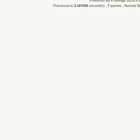
Powered By
PJBlog2 v2.8.5.
Processed in
3.187500
second(s) ,
7
queries ,
Nuvola S