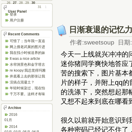
26
27
28
29
30
31
1
User Panel
登录
用户注册
日渐衰退的记忆
Recent Comments
可惜了；当年我一直追
作者:sweetsoup 日期:2
着这个，看博主夫妇一
网上搜老武展的图片进
步步在多伦...
来了，一晃是你十年前
今天一上线就兴冲冲的
我在找小时候送养的妹
的帖子，时...
妹，有人QQ找我说找到
It was a nice article
迷你猪同学爽快地答应
了匹配的...
and...
水帘洞景色和金字塔古
迹都不错。
re koopy:我总觉得玛雅
苦的搜索下，图片基本
人见过外星人。不然哪...
井底看上去的那张让我
片的样子，并附上qq
想起了蝙蝠侠。。下棋
没搞点混凝土？
那张会不会...
年轻时候染过，现在怕
的洗涤下，突然想起那
伤头发不敢染了。不过
千万不要。这样才有味
以后要是回...
道，中西合壁的味道和
又想不起来到底在哪看
气场。
Archive
2016
很久以前就开始意识到
01月
2014
各种密码已经记不住了