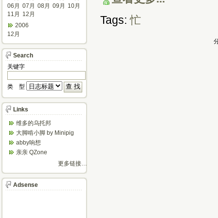
06月
07月
08月
09月
10月
11月
12月
Tags:
忙
2006
12月
分
Search
关键字
类 型
Links
维多的乌托邦
大脚啃小脚 by Minipig
abby响想
亲亲 QZone
更多链接…
Adsense