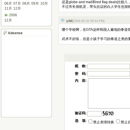
还是globe and mail和red flag deals比较八，原
06月
07月
08月
09月
10月
不过市长很机灵，带头抗议的白人学生也很机
11月
12月
2006
12月
ydd
[2009-05-02 09:54 PM
]
哪个学校啊，在GTA这样韩国人遍地跆拳道
Adsense
武术不好练，但是小孩子学习跆拳道之类的
昵 称:
密 码:
内 容:
验证码:
选 项:
禁止表情转换
禁止