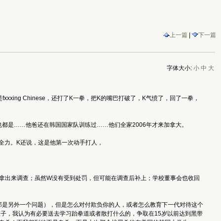
上一篇
|
下一篇
字体大小:
小
中
大
ing Chinese，还打了K一拳，把K的嘴巴打破了，K气愤了，回了一拳，
都是……他爸还在韩国国家队训练过……他们全家2006年才来加拿大。
全力。K还说，这是他第一次动手打人，
新拿出来调查；虽然W没有受到处罚，但可能在调查后补上；学校董事会也收回
那是另外一个问题），但是怎么对付欺负你的人，或者怎么教育下一代对待这个
子，我认为有必要送去学习跆拳道或者散打什么的，争取在15岁以前达到黑带