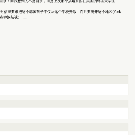
干年后自杀！而我想到的不是自杀，而是上次那个搞屠杀的在美国的韩国大学生……
信里要求把这个韩国孩子不仅从这个学校开除，而且要离开这个地区(York
真有点种族歧视）……