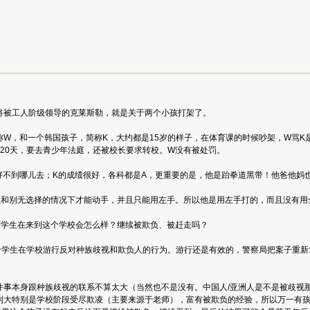
将被工人阶级领导的克莱斯勒，就是关于两个小孩打架了。
，和一个韩国孩子，简称K，大约都是15岁的样子，在体育课的时候吵架，W骂K是fxxx
20天，要去青少年法庭，还被校长要求转校。W没有被处罚。
不到哪儿去；K的成绩很好，各科都是A，更重要的是，他是跆拳道黑带！他爸他妈也
卫和别无选择的情况下才能动手，并且只能用左手。所以他是用左手打的，而且没有用
裔学生在来到这个学校会怎么样？继续被欺负、被赶走吗？
0个学生在学校游行反对种族歧视和欺负人的行为。游行还是有效的，警察局把案子重
件事本身跟种族歧视的联系不算太大（当然也不是没有。中国人/亚洲人是不是被歧视
到大特别是学校阶段受尽欺凌（主要来源于老师），富有被欺负的经验，所以万一有孩