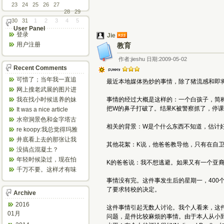
23
24
25
26
27
28
29
30
31
1
2
3
4
5
User Panel
登录
Jie
用户注册
教育
作者:jieshu 日期:2009-05-02
Recent Comments
可惜了；当年我一直追
最近本地媒体热炒的事情，除了猪流感和即
着这个，看博主夫妇一
网上搜老武展的图片进
步步在多伦...
来了，一晃是你十年前
我在找小时候送养的妹
事情的经过大概是这样的：一个白孩子，简称W
的帖子，时...
妹，有人QQ找我说找到
把W的鼻子打破了。结果K被警察抓了，停课
It was a nice article
了匹配的...
and...
水帘洞景色和金字塔古
相关的背景：W是个什么东西不知道，估计好
迹都不错。
re koopy:我总觉得玛雅
人见过外星人。不然哪...
井底看上去的那张让我
其他花絮：K说，他爸爸教导他，只有在自
想起了蝙蝠侠。。下棋
没搞点混凝土？
那张会不会...
年轻时候染过，现在怕
K的爸爸说：我不想逃避。如果又有一个亚
伤头发不敢染了。不过
千万不要。这样才有味
以后要是回...
道，中西合壁的味道和
事情没有完。这件事发生后的星期一，40
气场。
了要求转校的决定。
Archive
2016
这件事情引起无数人讨论。我个人看来，这
01月
问题，是件比较麻烦的事情。由于本人从小