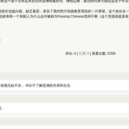
Post)：如果这个孩子没有起来反抗而是继续被欺负、继续忍耐，最后的结果可能会是若
校长也挺白痴、缺乏素质，辜负了我对西方初级教育系统的一片厚望。这个校长在一封
然还挺奇怪一个韩国人为什么会对被称为Fxxxing Chinese觉得不爽（这个里面倒是
章
评论: 4 |
引用: 0
| 查看次数: 5359
了歧视无处不在， W太不了解亚洲的关系和文化
果。