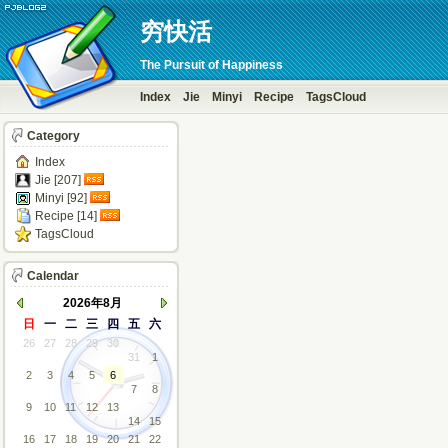
穷快活
The Pursuit of Happiness
Index
Jie
Minyi
Recipe
TagsCloud
Category
Index
Jie [207]
Minyi [92]
Recipe [14]
TagsCloud
Calendar
2026年8月
日
一
二
三
四
五
六
26
27
28
29
30
31
1
2
3
4
5
6
7
8
9
10
11
12
13
14
15
16
17
18
19
20
21
22