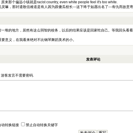
来那个偏远小镇就是racist country, even white people feel it's too white.
灵嘛，那封遣散信难道是有人因为跟傻瓜校长---这下终于如愿出名了---有仇而故
馆一堆的地方，居然有这么弱智的校务，以后的结果应该是回家吃自己。等我回头看看ro
重要意义，在我看来绝对不比钢琴舞蹈美术的小。
发表评论
游客发言不需要密码.
自动转换链接
禁止自动转换关键字