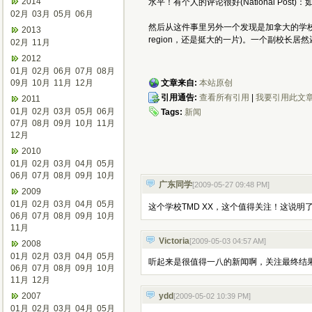
2014
水平！有个人的评论很好(National 
02月
03月
05月
06月
然后从这件事里另外一个发现是加拿大的学校
2013
region，还是挺大的一片)。一个副校长居
02月
11月
2012
01月
02月
06月
07月
08月
09月
10月
11月
12月
文章来自:
本站原创
引用通告:
查看所有引用
|
我要引用此文
2011
01月
02月
03月
05月
06月
Tags:
新闻
07月
08月
09月
10月
11月
12月
2010
01月
02月
03月
04月
05月
06月
07月
08月
09月
10月
广东同学
[2009-05-27 09:48 PM
]
2009
01月
02月
03月
04月
05月
这个学校TMD XX，这个值得关注！这说明
06月
07月
08月
09月
10月
11月
Victoria
[2009-05-03 04:57 AM
]
2008
01月
02月
03月
04月
05月
听起来是很值得一八的新闻啊，关注最终结
06月
07月
08月
09月
10月
11月
12月
2007
ydd
[2009-05-02 10:39 PM
]
01月
02月
03月
04月
05月