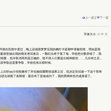
上一篇
|
下一篇
字体大小:
小
中
大
拜便在煎熬中度过，晚上还做噩梦梦见我的枫叶卡延期申请被拒绝，理由是我
档案袋里抽出我的期末考试卷后，一颗石头终于落了地，学校把分数弄错了，我
假错案，也许取消死刑是正确的，怪不得人们要提出精神赔偿…… 几分钟之后，
，该争取还是要争取，学校也有出错时候。
上次听qq介绍焦糖布丁并在她炫耀辉煌成果之后，也决定尝试做一下这个简单
刚到进去就裂了条隙缝，最后布丁是做成功了，我的黑烤杯也功成身退了。