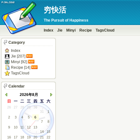
穷快活
The Pursuit of Happiness
Index
Jie
Minyi
Recipe
TagsCloud
Category
Index
Jie [207]
Minyi [92]
Recipe [14]
TagsCloud
Calendar
2026年8月
日
一
二
三
四
五
六
26
27
28
29
30
31
1
2
3
4
5
6
7
8
9
10
11
12
13
14
15
16
17
18
19
20
21
22