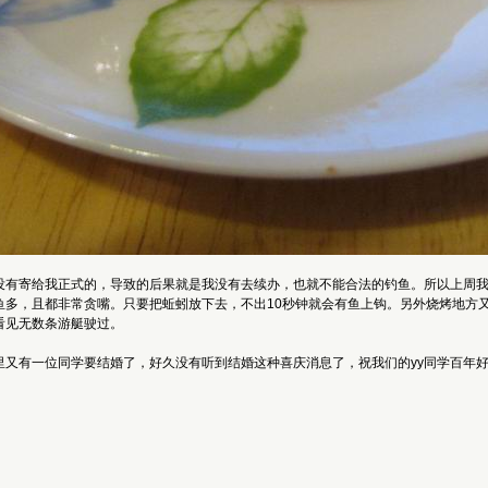
没有寄给我正式的，导致的后果就是我没有去续办，也就不能合法的钓鱼。所以上周我
多，且都非常贪嘴。只要把蚯蚓放下去，不出10秒钟就会有鱼上钩。另外烧烤地方又
看见无数条游艇驶过。
又有一位同学要结婚了，好久没有听到结婚这种喜庆消息了，祝我们的yy同学百年好合