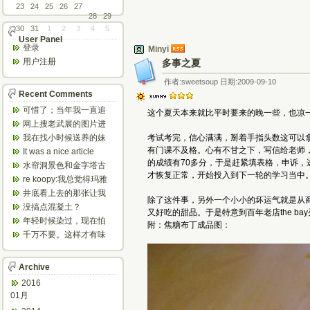
23
24
25
26
27
28
29
30
31
1
2
3
4
5
User Panel
登录
Minyi
用户注册
多事之夏
作者:sweetsoup 日期:2009-09-10
Recent Comments
可惜了；当年我一直追
这个夏天本来就比平时要来的晚一些，也凉
着这个，看博主夫妇一
网上搜老武展的图片进
步步在多伦...
来了，一晃是你十年前
我在找小时候送养的妹
考试考完，信心满满，掰着手指头数这可以
的帖子，时...
妹，有人QQ找我说找到
有门课不及格。心有不甘之下，写信给老师
It was a nice article
了匹配的...
and...
的成绩有70多分，于是赶紧填表格，申诉
水帘洞景色和金字塔古
才恢复正常，开始投入到下一轮的学习当中
迹都不错。
re koopy:我总觉得玛雅
人见过外星人。不然哪...
井底看上去的那张让我
除了这件事，另外一个小小的坏运气就是从
想起了蝙蝠侠。。下棋
没搞点混凝土？
又好吃的甜品。于是特意到百年老店the 
那张会不会...
年轻时候染过，现在怕
附：焦糖布丁成品图：
伤头发不敢染了。不过
千万不要。这样才有味
以后要是回...
道，中西合壁的味道和
气场。
Archive
2016
01月