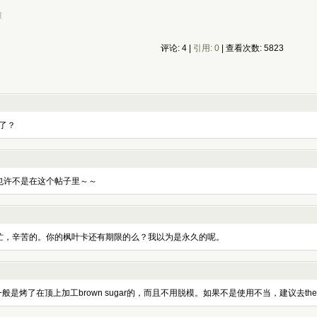
章
评论: 4 |
引用: 0
| 查看次数: 5823
了？
也许不是在这个帖子里～～
忙，辛苦的。你的枫叶卡还有期限的么？我以为是永久的呢。
ipe一般是烤了在顶上加工brown sugar的，而且不用脱模。如果不是使用不当，建议去the