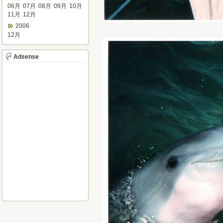
06月
07月
08月
09月
10月
11月
12月
2006
12月
Adsense