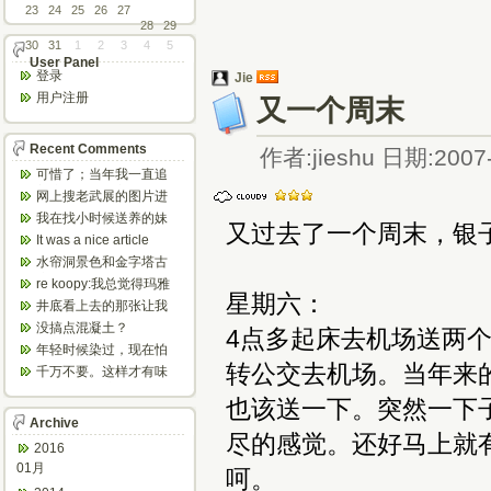
23
24
25
26
27
28
29
30
31
1
2
3
4
5
User Panel
登录
Jie
用户注册
又一个周末
Recent Comments
作者:jieshu 日期:2007-
可惜了；当年我一直追
着这个，看博主夫妇一
网上搜老武展的图片进
步步在多伦...
来了，一晃是你十年前
我在找小时候送养的妹
又过去了一个周末，银
的帖子，时...
妹，有人QQ找我说找到
It was a nice article
了匹配的...
and...
水帘洞景色和金字塔古
迹都不错。
re koopy:我总觉得玛雅
星期六：
人见过外星人。不然哪...
井底看上去的那张让我
想起了蝙蝠侠。。下棋
没搞点混凝土？
4点多起床去机场送两
那张会不会...
年轻时候染过，现在怕
伤头发不敢染了。不过
转公交去机场。当年来
千万不要。这样才有味
以后要是回...
道，中西合壁的味道和
也该送一下。突然一下
气场。
Archive
尽的感觉。还好马上就
2016
01月
呵。