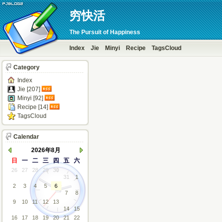
穷快活
The Pursuit of Happiness
Index
Jie
Minyi
Recipe
TagsCloud
Category
Index
Jie [207]
Minyi [92]
Recipe [14]
TagsCloud
Calendar
2026年8月
日
一
二
三
四
五
六
26
27
28
29
30
31
1
2
3
4
5
6
7
8
9
10
11
12
13
14
15
16
17
18
19
20
21
22