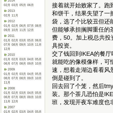
2014
接着就开始败家了。跑到
02月
03月
05月
06月
2013
和饼干，结果失望了一
02月
11月
袋，选了个比较丑但还
2012
01月
02月
06月
07月
08月
但能够承担搁脚重任的
09月
10月
11月
12月
2011
费，50。加上税总共投
01月
02月
03月
05月
06月
具投资。
07月
08月
09月
10月
11月
12月
交了钱回到IKEA的餐
2010
01月
02月
03月
04月
05月
就能吃的像模像样，可惜
06月
07月
08月
09月
10月
速，想着走湖边看看风
2009
01月
02月
03月
04月
05月
倒是碰到了。
06月
07月
08月
09月
10月
11月
回去回了个笼，然后tm
2008
装。那个茶几恐怕是IK
01月
02月
03月
04月
05月
06月
07月
08月
09月
10月
班，发现开夜车难度也
11月
12月
2007
01月
02月
03月
04月
05月