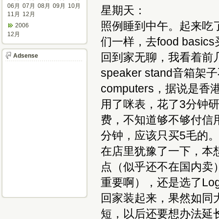
06月
07月
08月
09月
10月
星期天：
11月
12月
照例睡到中午。起来吃
2006
12月
们一样，去food ba
回到家无聊，我看着前几
Adsense
speaker stand音
computers，据说
用了咪表，花了3分钟
费，不知道够不够付信
分钟，应该只买5毛的
在店里犹豫了一下，本想支
点（似乎还不在国内卖
重要啊），还是选了Logi
回家装起来，果然如同
短，以后还要想办法延长。听音