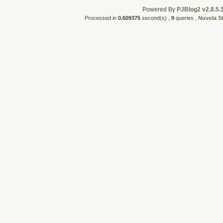
Powered By
PJBlog2 v2.8.5.
Processed in
0.609375
second(s) ,
9
queries ,
Nuvola S