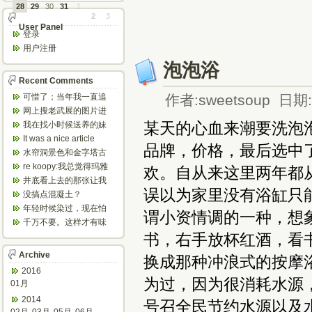
28
29
30
31
1
2
3
User Panel
登录
用户注册
泡泡浴
Recent Comments
可惜了；当年我一直追
作者:sweetsoup 日期:2
着这个，看博主夫妇一
网上搜老武展的图片进
步步在多伦...
来了，一晃是你十年前
某天的心血来潮要洗泡
我在找小时候送养的妹
的帖子，时...
妹，有人QQ找我说找到
It was a nice article
品牌，价格，最后选中了t
了匹配的...
and...
水帘洞景色和金字塔古
迹都不错。
re koopy:我总觉得玛雅
欢。自从来这里两年都
人见过外星人。不然哪...
井底看上去的那张让我
误以为家里没有浴缸只
想起了蝙蝠侠。。下棋
没搞点混凝土？
那张会不会...
年轻时候染过，现在怕
谓小资情调的一种，想
伤头发不敢染了。不过
千万不要。这样才有味
以后要是回...
道，中西合壁的味道和
书，右手放杯红酒，看
气场。
Archive
换成那种冲浪式的按摩
2016
为过，因为很消耗水源
01月
2014
号召全民节约水源以及