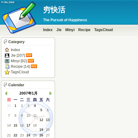
穷快活
The Pursuit of Happiness
Index
Jie
Minyi
Recipe
TagsCloud
Category
Index
Jie [207]
Minyi [92]
Recipe [14]
TagsCloud
Calendar
2007年1月
日
一
二
三
四
五
六
31
1
2
3
4
5
6
7
8
9
10
11
12
13
14
15
16
17
18
19
20
21
22
23
24
25
26
27