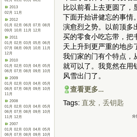
02月
03月
05月
06月
比以前看上去更圆了，
2013
02月
11月
下面开始讲健忘的事情
2012
01月
02月
06月
07月
08月
演愈烈之势。以前顶多
09月
10月
11月
12月
买的零食小吃忘带，把书
2011
01月
02月
03月
05月
06月
天上升到更严重的地步
07月
08月
09月
10月
11月
12月
我们家的门有个特点，
2010
就可以了。我竟然在用
01月
02月
03月
04月
05月
06月
07月
08月
09月
10月
风雪出门了。
2009
01月
02月
03月
04月
05月
查看更多...
06月
07月
08月
09月
10月
11月
2008
Tags:
直发，丢钥匙
01月
02月
03月
04月
05月
06月
07月
08月
09月
10月
分
11月
12月
2007
01月
02月
03月
04月
05月
06月
07月
08月
09月
10月