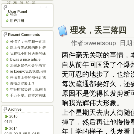
27
28
29
30
31
1
2
User Panel
登录
用户注册
理发，丢三落四
Recent Comments
可惜了；当年我一直追
作者:sweetsoup 日期:2
着这个，看博主夫妇一
网上搜老武展的图片进
步步在多伦...
来了，一晃是你十年前
两件毫无关联的事情，
我在找小时候送养的妹
的帖子，时...
妹，有人QQ找我说找到
It was a nice article
自从前年回国烫了个爆
了匹配的...
and...
水帘洞景色和金字塔古
迹都不错。
re koopy:我总觉得玛雅
无可忍的地步了，也给
人见过外星人。不然哪...
井底看上去的那张让我
每次疏通都要好久，还
想起了蝙蝠侠。。下棋
没搞点混凝土？
那张会不会...
年轻时候染过，现在怕
原因不是觉得长发剪断
伤头发不敢染了。不过
千万不要。这样才有味
以后要是回...
道，中西合壁的味道和
响我光辉伟大形象。
气场。
Archive
上个星期天去唐人街随
2016
掉了，然后再让他慢慢
01月
2014
年上学的样子，头发看