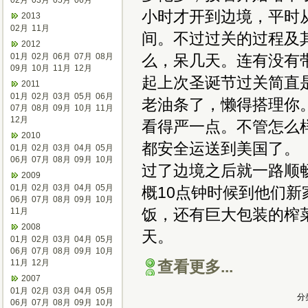
02月
03月
05月
06月
小时才开到边境，平时
2013
02月
11月
间。不过过关的过程及
2012
01月
02月
06月
07月
08月
么，呆几天。连有没有
09月
10月
11月
12月
起上次圣诞节过关简直
2011
01月
02月
03月
05月
06月
老油条了，懒得搭理你
07月
08月
09月
10月
11月
12月
看得严一点。不管怎么
2010
都安全运送到美国了。
01月
02月
03月
04月
05月
06月
07月
08月
09月
10月
过了边境之后就一路顺
2009
01月
02月
03月
04月
05月
概10点钟时候到他们
06月
07月
08月
09月
10月
饭，还有巨大包装的榨
11月
2008
天。
01月
02月
03月
04月
05月
06月
07月
08月
09月
10月
11月
12月
查看更多...
2007
01月
02月
03月
04月
05月
分
06月
07月
08月
09月
10月