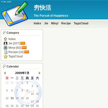
穷快活
The Pursuit of Happiness
Index
Jie
Minyi
Recipe
TagsCloud
Category
Index
Jie [207]
Minyi [92]
Recipe [14]
TagsCloud
Calendar
2009年7月
日
一
二
三
四
五
六
28
29
30
1
2
3
4
5
6
7
8
9
10
11
12
13
14
15
16
17
18
19
20
21
22
23
24
25