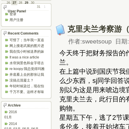
26
27
28
29
30
31
1
User Panel
登录
用户注册
克里夫兰考察游
Recent Comments
可惜了；当年我一直追
作者:sweetsoup 日期:2
着这个，看博主夫妇一
网上搜老武展的图片进
步步在多伦...
来了，一晃是你十年前
今天终于把财务报告的
我在找小时候送养的妹
的帖子，时...
妹，有人QQ找我说找到
It was a nice article
兰。
了匹配的...
and...
水帘洞景色和金字塔古
迹都不错。
re koopy:我总觉得玛雅
在上篇中说到国庆节我
人见过外星人。不然哪...
井底看上去的那张让我
么少东西，sj同学回
想起了蝙蝠侠。。下棋
没搞点混凝土？
那张会不会...
年轻时候染过，现在怕
别以为这是用来唬边境
伤头发不敢染了。不过
千万不要。这样才有味
以后要是回...
道，中西合壁的味道和
克里夫兰去，此行目的有
气场。
Archive
购物。
2016
星期五下午，逃了2节
01月
2014
多伦多，接着开始堵车