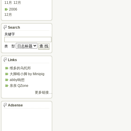
11月
12月
2006
12月
Search
关键字
类 型
Links
维多的乌托邦
大脚啃小脚 by Minipig
abby响想
亲亲 QZone
更多链接…
Adsense