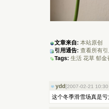
文章来自:
本站原创
引用通告:
查看所有引
Tags:
生活
花草
郁金
ydd
[2007-02-21 10:3
这个冬季滑雪场真是亏