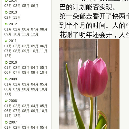
2014
巴的计划能否实现。
02月
03月
05月
06月
2013
第一朵郁金香开了快两
02月
11月
到半个月的时间。人的
2012
01月
02月
06月
07月
08月
花谢了明年还会开，人
09月
10月
11月
12月
2011
01月
02月
03月
05月
06月
07月
08月
09月
10月
11月
12月
2010
01月
02月
03月
04月
05月
06月
07月
08月
09月
10月
2009
01月
02月
03月
04月
05月
06月
07月
08月
09月
10月
11月
2008
01月
02月
03月
04月
05月
06月
07月
08月
09月
10月
11月
12月
2007
01月
02月
03月
04月
05月