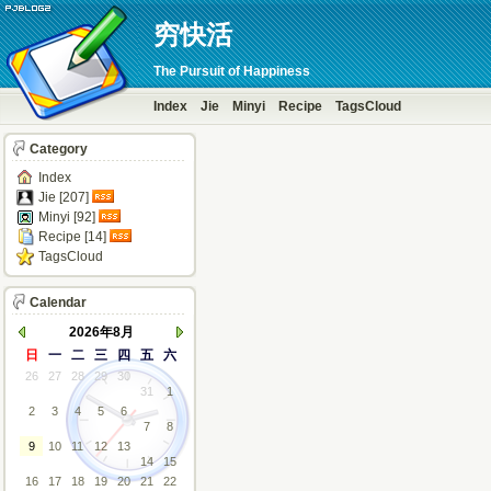
穷快活
The Pursuit of Happiness
Index
Jie
Minyi
Recipe
TagsCloud
Category
Index
Jie [207]
Minyi [92]
Recipe [14]
TagsCloud
Calendar
2026年8月
日
一
二
三
四
五
六
26
27
28
29
30
31
1
2
3
4
5
6
7
8
9
10
11
12
13
14
15
16
17
18
19
20
21
22